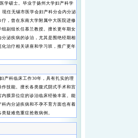
医学硕士。毕业于扬州大学妇产科学
号，现任无锡市医学会妇产科分会内分泌
诊疗，曾在东南大学附属中大医院进修
学组副组长任慕兰教授。擅长更年期女
内分泌疾病的诊治，尤其是围绝经期相
范化治疗相关讲座和学习班，推广更年
妇产科临床工作30年，具有扎实的理
操作技能。擅长各类腹式阴式手术和宫
宫内膜异位症的诊治临床经验丰富。能
产科内分泌疾病和不孕不育方面也有着
各类疑难危重症抢救病例。