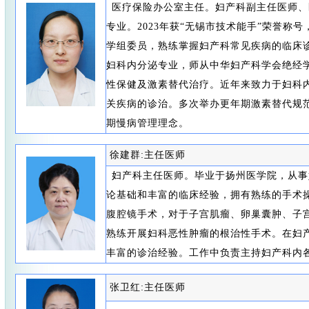
医疗保险办公室主任。妇产科副主任医师、
专业。2023年获“无锡市技术能手”荣誉称
学组委员，熟练掌握妇产科常见疾病的临床
妇科内分泌专业，师从中华妇产科学会绝经
性保健及激素替代治疗。近年来致力于妇科
关疾病的诊治。多次举办更年期激素替代规
期慢病管理理念。
徐建群:主任医师
妇产科主任医师。毕业于扬州医学院，从事
论基础和丰富的临床经验，拥有熟练的手术
腹腔镜手术，对于子宫肌瘤、卵巢囊肿、子
熟练开展妇科恶性肿瘤的根治性手术。在妇
丰富的诊治经验。工作中负责主持妇产科内
张卫红:主任医师