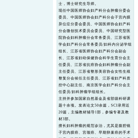
士，博士研究生导师。
现任中国医师协会妇产科分会肿瘤分委会
委员、中国医师协会妇产科分会子宫内膜
异位症分委会委员、中国医师协会妇产科
分会微创技术委员会委员、中国研究型医
院协会妇科肿瘤分会常务委员、江苏省医
学会妇产科分会常务委员/妇科内分泌学组
组长、江苏省医师协会妇产科分会副会
长、江苏省妇幼保健协会科学生育分会主
任委员、江苏省抗癌协会妇科肿瘤分会副
主任委员、江苏省整形美容协会女性生殖
整复分会候任主任委员、江苏省妇产科质
控中心副主任、南京医学会妇产科分会主
任委员/妇科肿瘤学组组长。
主持并参加国家自然基金及省部级科研课
题十余项。发表论文50余篇，SCI录用近
20篇，主编教材辅导1部，参编专著及教
材3部。
擅长妇科肿瘤的规范诊治，尤其是腹腔镜
子宫内膜癌、宫颈癌、早期卵巢癌的手术