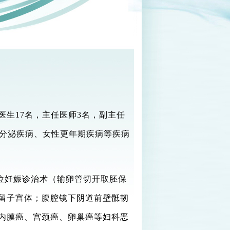
医生
17
名，主任医师
3
名，副主任
内分泌疾病、女性更年期疾病等疾病
位妊娠诊治术（输卵管切开取胚保
留子宫体；腹腔镜下阴道前壁骶韧
内膜癌、宫颈癌、卵巢癌等妇科恶