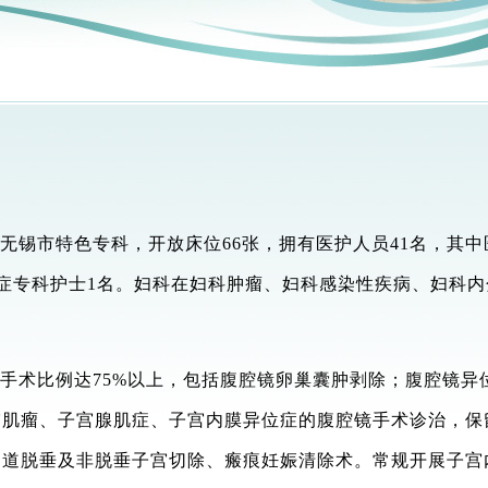
无锡市特色专科，开放床位
66张，拥有医护人员
41
名，其中
症专科护士
1名。妇科在妇科肿瘤、妇科感染性疾病、妇科
手术比例达
75%以上，包括腹腔镜卵巢囊肿剥除；腹腔镜异
宫肌瘤、子宫腺肌症、子宫内膜异位症的腹腔镜手术诊治，保
阴道脱垂及非脱垂子宫切除、瘢痕妊娠清除术。常规开展子宫