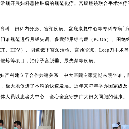
。常规开展妇科恶性肿瘤的规范化疗。宫腹腔镜联合手术治疗
育科、妇科内分泌、宫颈疾病、盆底康复中心等专科专病门
泌门诊规范进行月经失调、多囊卵巢综合症（
PCOS）、围
CT、HPV）、阴道镜下宫颈活检、宫颈冷冻、Leep刀手术
肌锻炼等项目，治疗子宫脱垂、尿失禁等疾病。
妇产科建立了合作共建关系，中大医院专家定期来院坐诊，
撑，极大地促进了本科的快速发展。近年来每年举办国家级及
全体人员以患者为中心，全心全意守护广大妇女同胞的健康。