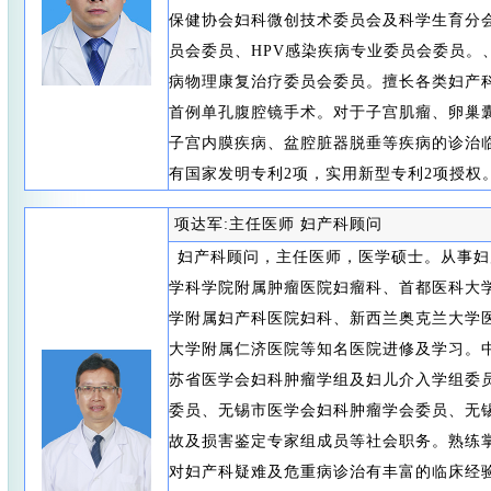
保健协会妇科微创技术委员会及科学生育分
员会委员、HPV感染疾病专业委员会委员。
病物理康复治疗委员会委员。擅长各类妇产科
首例单孔腹腔镜手术。对于子宫肌瘤、卵巢
子宫内膜疾病、盆腔脏器脱垂等疾病的诊治
有国家发明专利2项，实用新型专利2项授权
项达军:主任医师 妇产科顾问
妇产科顾问，主任医师，医学硕士。从事妇
学科学院附属肿瘤医院妇瘤科、首都医科大
学附属妇产科医院妇科、新西兰奥克兰大学
大学附属仁济医院等知名医院进修及学习。中
苏省医学会妇科肿瘤学组及妇儿介入学组委
委员、无锡市医学会妇科肿瘤学会委员、无
故及损害鉴定专家组成员等社会职务。熟练
对妇产科疑难及危重病诊治有丰富的临床经