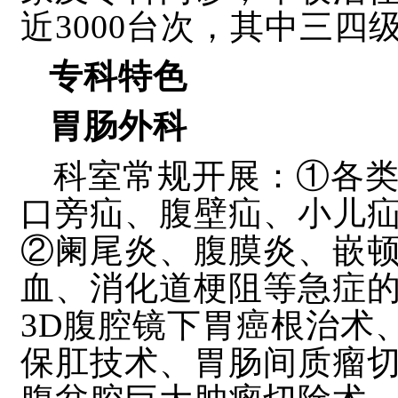
近3000台次，其中三四
专科特色
胃肠外科
科室
常规开展：
①各
口旁疝、腹壁疝、小儿
②阑尾炎、腹膜炎、嵌
血、消化道梗阻等急症
3D腹腔镜下胃癌根治术
保肛技术、胃肠间质瘤