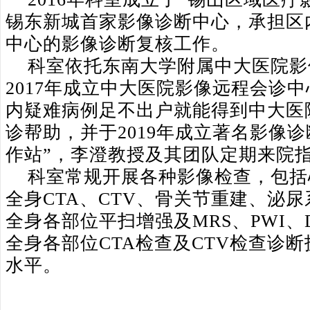
锡东新城首家影像诊断中心，承担区
中心的影像诊断复核工作。
科室依托东南大学附属中大医院影
2017
年成立中大医院影像远程会诊中
内疑难病例足不出户就能得到中大医
诊帮助，并于
2019
年成立著名影像诊
作站”，李澄教授及其团队定期来院
科室常规开展各种影像检查，包括
全身
CTA
、
CTV
、骨关节重建、泌尿
全身各部位平扫增强及
MRS
、
PWI
、
全身各部位
CTA
检查及
CTV
检查诊断
水平。