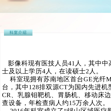
影像科现有医技人员
41
人，其中中
士及以上学历
4
人，在读硕士
2
人。
科室现拥有苏南地区首台
GE
光纤
台，其中
128
排双源
CT
为国内先进机
CR
、乳腺钼靶机、胃肠机、移动床
查设备，年检查病人约
15
万余人次。
2016
年科室成立了“锡山区域医疗