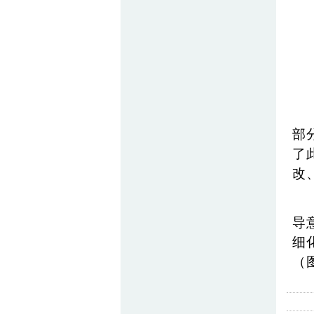
部
了
改
导
细
（