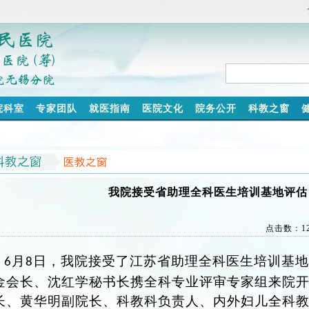
院科室
专家团队
就医指南
医院文化
院务公开
科教之窗
我院接受省助理全科医生培训基地评估
点击数：
1
月
日，我院接受了江苏省助理全科医生培训基
6
8
金会长、沈红学秘书长携全科专业评审专家组来院
长、
黄华明副院长、科教科负责人、内外妇儿全科