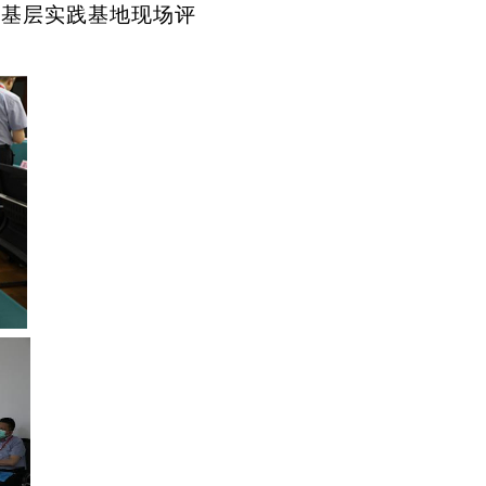
、
基层实践基地
现场评
。