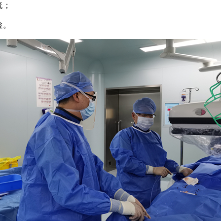
流；
检。