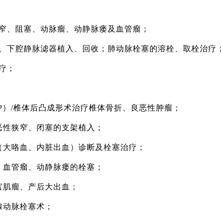
狭窄、阻塞、动脉瘤、动静脉瘘及血管瘤；
栓、下腔静脉滤器植入、回收；肺动脉栓塞的溶栓、取栓治疗
疗；
VP）/椎体后凸成形术治疗椎体骨折、良恶性肿瘤；
等恶性狭窄、闭塞的支架植入；
病（大咯血、内脏出血）诊断及栓塞治疗；
形、血管瘤、动静脉瘘的栓塞；
子宫肌瘤、产后大出血；
腺动脉栓塞术；